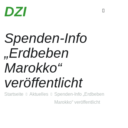
Zum
DZI
Inhalt
springen
Spenden-Info
„Erdbeben
Marokko“
veröffentlicht
Startseite
Aktuelles
Spenden-Info „Erdbeben
Marokko“ veröffentlicht