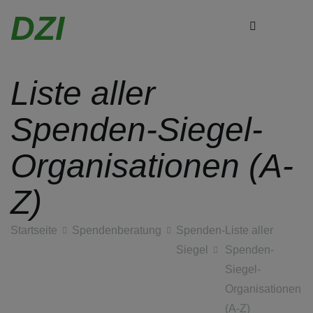
Zum
DZI
Inhalt
springen
Liste aller
Spenden-Siegel-
Organisationen (A-
Z)
Startseite
Spendenberatung
Spenden-
Liste aller
Siegel
Spenden-
Siegel-
Organisationen
(A-Z)