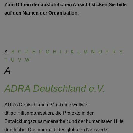
Zum Öffnen der ausführlichen Ansicht klicken Sie bitte
auf den Namen der Organisation.
A
B
C
D
E
F
G
H
I
J
K
L
M
N
O
P
R
S
T
U
V
W
A
ADRA Deutschland e.V.
ADRA Deutschland e.V. ist eine weltweit
tätige Hilfsorganisation, die Projekte in der
Entwicklungszusammenarbeit und der humanitären Hilfe
durchführt. Die innerhalb des globalen Netzwerks