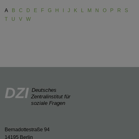
A
B
C
D
E
F
G
H
I
J
K
L
M
N
O
P
R
S
T
U
V
W
DZI
Deutsches
Zentralinstitut für
soziale Fragen
Bernadottestraße 94
14195 Berlin