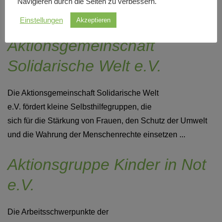
Navigieren durch die Seiten zu verbessern.
Lebensbedingungen benachteiligter Menschen im In- und
Ausland ein. Ab 2026 konzentriert sich ...
Einstellungen
Akzeptieren
Aktionsgemeinschaft
Solidarische Welt e.V.
Die Aktionsgemeinschaft Solidarische Welt
e.V. fördert kleine Selbsthilfegruppen, die
sich für die Stärkung von Frauen, den Schutz der Umwelt
und die Wahrung der Menschenrechte einsetzen ...
Aktionsgruppe Kinder in Not
e.V.
Die Arbeitsschwerpunkte der