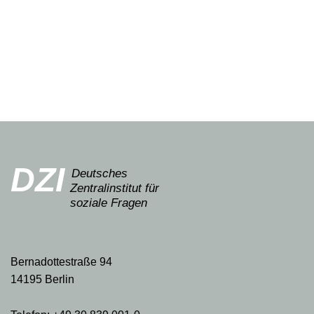
DZI
Deutsches
Zentralinstitut für
soziale Fragen
Bernadottestraße 94
14195 Berlin