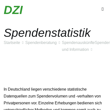
Zum
DZI
Inhalt
springen
Spendenstatistik
Startseite
Spendenberatung
Spendenauskünfte
Spendens
und Information
In Deutschland liegen verschiedene statistische
Datenquellen zum Spendenvolumen und -verhalten von
Privatpersonen vor. Einzelne Erhebungen bedienen sich
unterschiedlicher Methoden und kommen somit auch zu