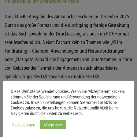
zur Bestellung der gedruckten Ausgabe
Die aktuelle Ausgabe des Almanachs erschien im Dezember 2025.
Durch das große Format und die durchgängig farbige Gestaltung
ist das Buch sowohl in der Druckfassung als auch im PDF-Format
sehr lesefreundlich. Neben Fachartikeln zu Themen wie „KI im
Fundraising – Chancen, Anwendungen und Herausforderungen“
oder „Das gesellschaftliche Engagement von Unternehmen in Form
von Geldspenden“ enthält der Almanach auch aktualisierte
Spenden-Tipps des DZI sowie die aktualisierte DZI
Spendenstatistik.
Diese Website verwendet Cookies. Wenn Sie “Akzeptieren” klicken,
stimmen Sie der Speicherung und Verwendung der notwendigen
Ältere Ausgaben
Cookies zu. In den Einstellungen können Sie vorher zusätzliche
Cookies zulassen, die uns helfen, die Nutzerfreundlichkeit beim
Navigieren durch die Seiten zu verbessern.
Einstellungen
Akzeptieren