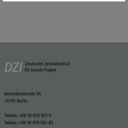
DZI
Deutsches Zentralinstitut
für soziale Fragen
Bernadottestraße 94
14195 Berlin
Telefon: +49 30 839 001-0
Telefax: +49 30 839 001-85