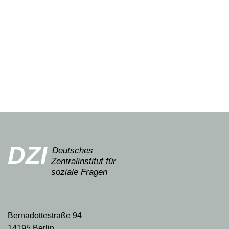
DZI
Deutsches
Zentralinstitut für
soziale Fragen
Bernadottestraße 94
14195 Berlin