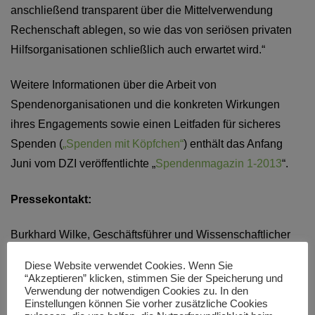
anschließend transparent über die Mittelverwendung
Rechenschaft ablegen, so wie das von seriösen privaten
Hilfsorganisationen schließlich auch erwartet wird.“
Weitere Informationen über die Arbeit von
Spendenorganisationen und die konkreten Wirkungen
ihres Engagements sowie einen Leitfaden für sicheres
Spenden (
„Spenden mit Köpfchen“
) enthält das Anfang
Juni vom DZI veröffentlichte „
Spendenmagazin 1-2013
“.
Pressekontakt:
Burkhard Wilke, Geschäftsführer und Wissenschaftlicher
Leiter
Diese Website verwendet Cookies. Wenn Sie
Tel. 030-839001-11 und 0176-8410 5240
“Akzeptieren” klicken, stimmen Sie der Speicherung und
Verwendung der notwendigen Cookies zu. In den
Einstellungen können Sie vorher zusätzliche Cookies
Pressemitteilung vom 7. Juni 2013 (PDF)