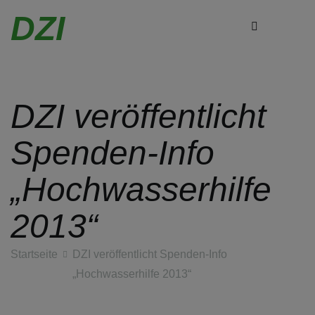
DZI
DZI veröffentlicht
Zum
Inhalt
Spenden-Info
springen
„Hochwasserhilfe
2013“
Startseite
DZI veröffentlicht Spenden-Info
„Hochwasserhilfe 2013“