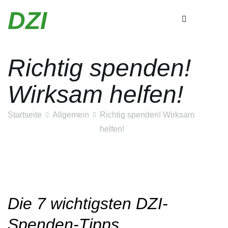
Zum
DZI
Inhalt
springen
Richtig spenden!
Wirksam helfen!
Startseite
Allgemein
Richtig spenden! Wirksam
helfen!
Die 7
wi
chtigsten
DZI-
Spenden-Tipps