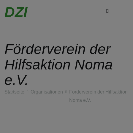
DZI
Förderverein der
Zum
Inhalt
Hilfsaktion Noma
springen
e.V.
Startseite
Organisationen
Förderverein der Hilfsaktion
Noma e.V.