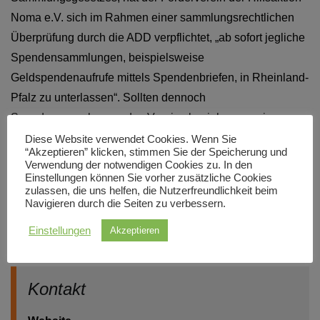
Noma e.V. sich im Rahmen einer sammlungsrechtlichen
Überprüfung durch die ADD verpflichtet, „ab sofort jegliche
Spendensammlungen, beispielsweise
Geldspendenaufrufe mittels Spendenbriefen, in Rheinland-
Pfalz zu unterlassen“. Sollten dennoch
Spendensammlungen des Vereins beziehungsweise
öffentliche Aufrufe hierzu in Rheinland-Pfalz bekannt
Diese Website verwendet Cookies. Wenn Sie
“Akzeptieren” klicken, stimmen Sie der Speicherung und
werden, bittet die ADD um sofortige Mitteilung.
Verwendung der notwendigen Cookies zu. In den
Einstellungen können Sie vorher zusätzliche Cookies
zulassen, die uns helfen, die Nutzerfreundlichkeit beim
In Anbetracht der vorgenannten Hinweise zur
Navigieren durch die Seiten zu verbessern.
Spendenwerbung kann das DZI eine Förderung der
Einstellungen
Akzeptieren
Organisation nicht empfehlen.
Kontakt