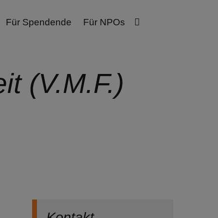
Für Spendende
Für NPOs
t (V.M.F.)
Kontakt