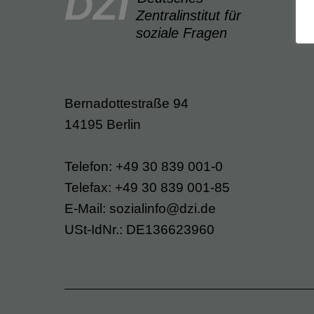
DZI
Zentralinstitut für
soziale Fragen
Bernadottestraße 94
14195 Berlin
Telefon: +49 30 839 001-0
Telefax: +49 30 839 001-85
E-Mail: sozialinfo@dzi.de
USt-IdNr.: DE136623960