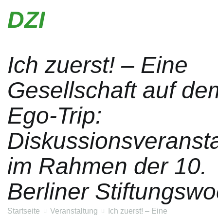
Zum
DZI
Inhalt
springen
Ich zuerst! – Eine
Gesellschaft auf de
Ego-Trip:
Diskussionsveranst
im Rahmen der 10.
Berliner Stiftungsw
Startseite
Veranstaltung
Ich zuerst! – Eine