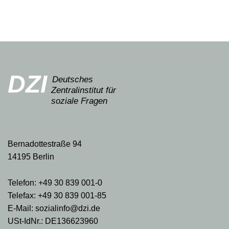
DZI
Deutsches
Zentralinstitut für
soziale Fragen
Bernadottestraße 94
14195 Berlin
Telefon: +49 30 839 001-0
Telefax: +49 30 839 001-85
E-Mail: sozialinfo@dzi.de
USt-IdNr.: DE136623960