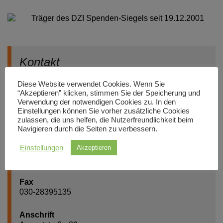
Träger des DZI Spenden-Siegels seit 19.12.2001
Kontakt
Website
Diese Website verwendet Cookies. Wenn Sie
“Akzeptieren” klicken, stimmen Sie der Speicherung und
www.asf-ev.de
Verwendung der notwendigen Cookies zu. In den
Einstellungen können Sie vorher zusätzliche Cookies
E-Mail
zulassen, die uns helfen, die Nutzerfreundlichkeit beim
asf@asf-ev.de
Navigieren durch die Seiten zu verbessern.
Einstellungen
Akzeptieren
Telefon
030-28395184
Fax
030-28395135
Anschrift