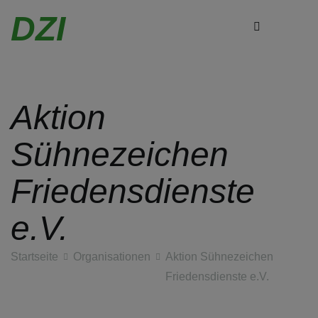
DZI
Aktion
Zum
Inhalt
Sühnezeichen
springen
Friedensdienste
e.V.
Startseite
Organisationen
Aktion Sühnezeichen
Friedensdienste e.V.