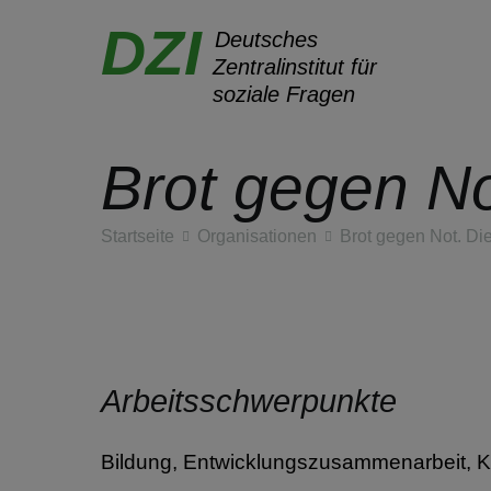
DZI
Deutsches
Zentralinstitut für
soziale Fragen
Brot gegen No
Zum
Inhalt
Startseite
Organisationen
Brot gegen Not. Di
springen
Arbeitsschwerpunkte
Bildung, Entwicklungszusammenarbeit, K