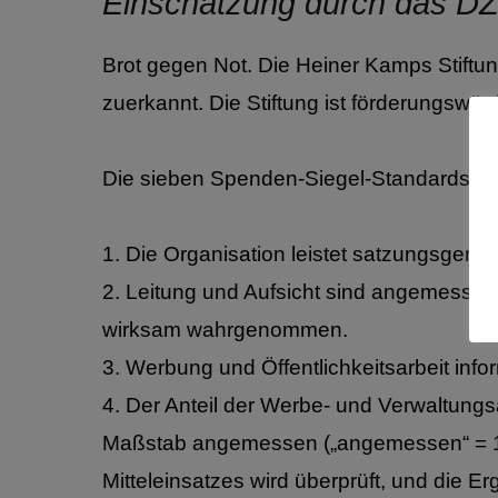
Einschätzung durch das D
Brot gegen Not. Die Heiner Kamps Stiftu
zuerkannt. Die Stiftung ist förderungswürd
Die sieben Spenden-Siegel-Standards erfüll
1. Die Organisation leistet satzungsgemä
2. Leitung und Aufsicht sind angemessen 
wirksam wahrgenommen.
3. Werbung und Öffentlichkeitsarbeit infor
4. Der Anteil der Werbe- und Verwaltun
Maßstab angemessen („angemessen“ = 10
Mitteleinsatzes wird überprüft, und die E