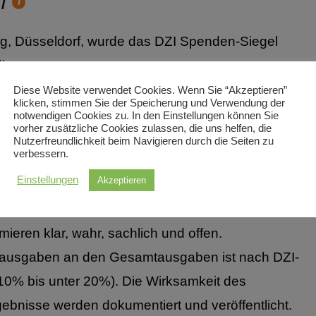
ZI
Hilfetext
ng, Düsseldorf, wurde das DZI Spenden-Siegel
ig.
Diese Website verwendet Cookies. Wenn Sie “Akzeptieren”
klicken, stimmen Sie der Speicherung und Verwendung der
t die Stiftung wie folgt:
notwendigen Cookies zu. In den Einstellungen können Sie
vorher zusätzliche Cookies zulassen, die uns helfen, die
Nutzerfreundlichkeit beim Navigieren durch die Seiten zu
verbessern.
ße Arbeit.
Einstellungen
Akzeptieren
strukturiert, klar voneinander getrennt und werden
mieren klar, wahr, sachlich und offen.
gsausgaben an den Gesamtausgaben ist nach DZI-
% bis unter 20%). Die Wirksamkeit des
rgebnisse werden dokumentiert und veröffentlicht.