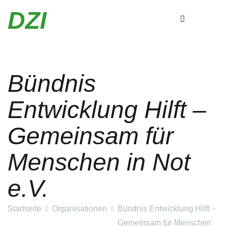
DZI
Bündnis
Zum
Inhalt
Entwicklung Hilft –
springen
Gemeinsam für
Menschen in Not
e.V.
Startseite
Organisationen
Bündnis Entwicklung Hilft –
Gemeinsam für Menschen