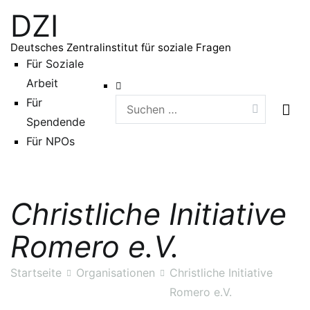
Zum
DZI
Inhalt
springen
Deutsches Zentralinstitut für soziale Fragen
Für Soziale
Arbeit
Für
Suchen
Spendende
nach:
Für NPOs
Christliche Initiative
Romero e.V.
Startseite
Organisationen
Christliche Initiative
Romero e.V.