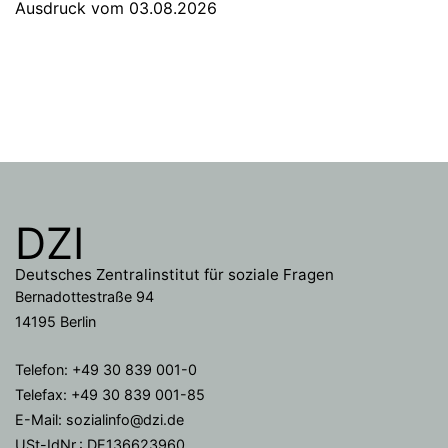
Ausdruck vom 03.08.2026
DZI
Deutsches Zentralinstitut für soziale Fragen
Bernadottestraße 94
14195 Berlin
Telefon: +49 30 839 001-0
Telefax: +49 30 839 001-85
E-Mail: sozialinfo@dzi.de
USt-IdNr.: DE136623960