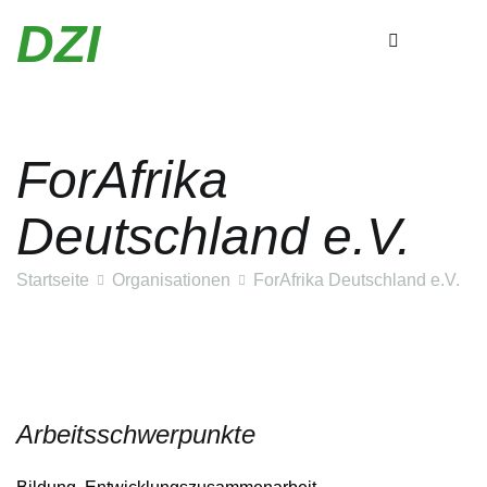
DZI
ForAfrika
Zum
Inhalt
Deutschland e.V.
springen
Startseite
Organisationen
ForAfrika Deutschland e.V.
Arbeitsschwerpunkte