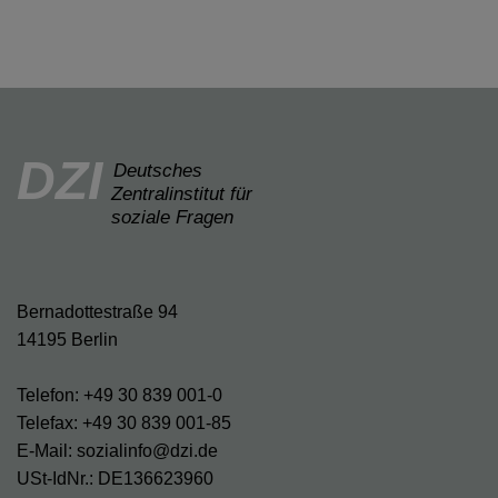
DZI
Deutsches
Zentralinstitut für
soziale Fragen
Bernadottestraße 94
14195 Berlin
Telefon: +49 30 839 001-0
Telefax: +49 30 839 001-85
E-Mail: sozialinfo@dzi.de
USt-IdNr.: DE136623960