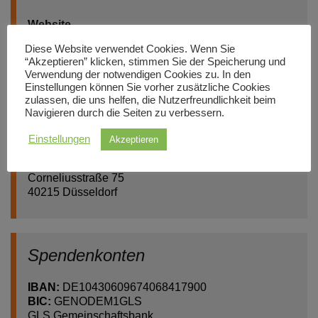
Website
www.futuro-si.de
Diese Website verwendet Cookies. Wenn Sie
“Akzeptieren” klicken, stimmen Sie der Speicherung und
E-Mail
Verwendung der notwendigen Cookies zu. In den
info@futuro-si.de
Einstellungen können Sie vorher zusätzliche Cookies
zulassen, die uns helfen, die Nutzerfreundlichkeit beim
Navigieren durch die Seiten zu verbessern.
Telefon
0211-99447050
Einstellungen
Akzeptieren
Anschrift
Corneliusstraße 75
40215 Düsseldorf
Spendenkonten
IBAN:
DE10430609674068417900
BIC:
GENODEM1GLS
GLS Gemeinschaftsbank