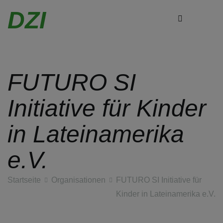
DZI
FUTURO SI
Zum
Inhalt
Initiative für Kinder
springen
in Lateinamerika
e.V.
Startseite
Organisationen
FUTURO SI Initiative für
Kinder in Lateinamerika e.V.