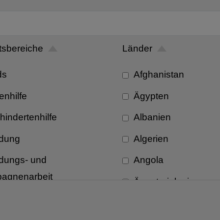
tsbereiche
Länder
ds
Afghanistan
enhilfe
Ägypten
hindertenhilfe
Albanien
ldung
Algerien
ldungs- und
Angola
agnenarbeit
Äquatorialguinea
zelfallhilfe
Argentinien