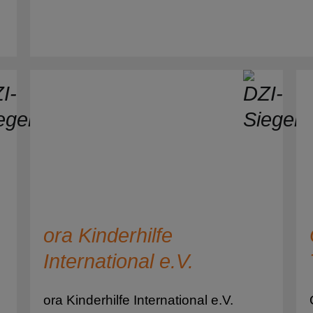
Indien
Indonesien
Irak
Iran
Island
Israel
Italien
Jamaika
ora Kinderhilfe
Japan
International e.V.
Jemen
ora Kinderhilfe International e.V.
Jordanien