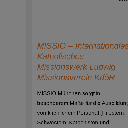
Ki
Saarland
Ku
Sachsen
Me
Sachsen-Anhalt
Re
Schleswig-Holstein
MISSIO – Internationale
Re
Katholisches
Sp
Missionswerk Ludwig
Missionsverein KdöR
Str
Su
MISSIO München sorgt in
Ti
besonderem Maße für die Ausbildun
von kirchlichem Personal (Priestern,
Uk
Schwestern, Katechisten und
Um