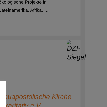
ökologische Projekte in
Lateinamerika, Afrika, …
blik
ublik
Neuapostolische Kirche
– karitativ e.V.