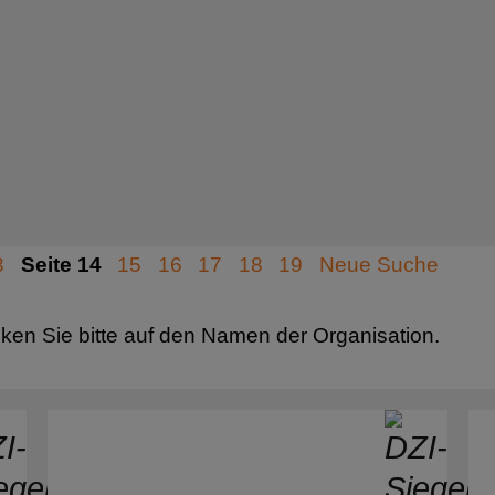
Armenien
icklungszusammenarbeit
Aserbaidschan
milienfürsorge
Äthiopien
üchtlingsfürsorge
Australien
rschung
Bahrain
auenförderung
Bangladesch
3
14
15
16
17
18
19
Neue Suche
sundheitshilfe
Belarus
mpagnen-, Bildungs-
cken Sie bitte auf den Namen der Organisation.
Belgien
ufklärungsarbeit
Belize
tastrophenhilfe
Benin
nder- und Jugendhilfe
Bhutan