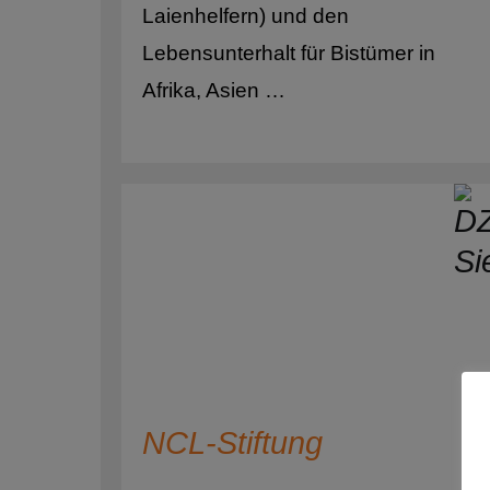
Laienhelfern) und den
Vö
Lebensunterhalt für Bistümer in
Afrika, Asien …
NCL-Stiftung