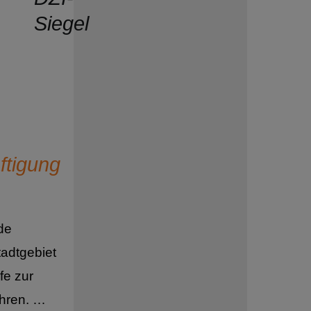
tigung
de
adtgebiet
fe zur
ühren. …