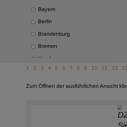
Bayern
Entw
Berlin
Fa
Brandenburg
Fl
Bremen
Fo
Hamburg
Fr
1
2
3
4
5
6
7
8
9
10
11
12
1
Hessen
Ge
Mecklenburg-Vorpommern
Ka
Zum Öffnen der ausführlichen Ansicht kli
und A
Niedersachsen
Ka
Nordrhein-Westfalen
Ki
Rheinland-Pfalz