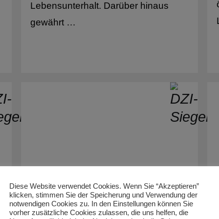
Lebensunterhalt. Darüber hinaus
Cookinseln
lkerverständigung
gewährt …
Costa Rica
Côte d’Ivoire
Dänemark
Demokratische Repu
Kongo
Demokratische
Volksrepublik Korea
Deutschland
Diese Website verwendet Cookies. Wenn Sie “Akzeptieren”
Dominikanische Rep
NETZ Partnerschaft für
klicken, stimmen Sie der Speicherung und Verwendung der
notwendigen Cookies zu. In den Einstellungen können Sie
Entwicklung und
vorher zusätzliche Cookies zulassen, die uns helfen, die
Dschibuti