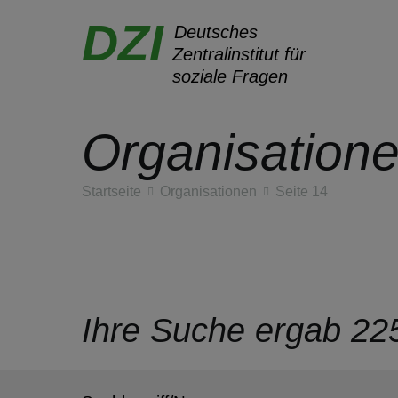
DZI
Deutsches
Zentralinstitut für
soziale Fragen
Organisation
Zum
Inhalt
Startseite
Organisationen
Seite 14
springen
Ihre Suche ergab 225