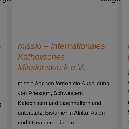
nderpatenschaft
Bolivien
ltur
Bosnien und Herze
nschenrechte
Botsuana
ligion
s
missio – Internationales
Brasilien
ttungswesen
Katholisches
Brunei Darussalam
ort
Missionswerk e.V.
Bulgarien
affälligenhilfe
missio Aachen fördert die Ausbildung
Burkina Faso
chthilfe
von Priestern, Schwestern,
Burundi
Katechisten und Laienhelfern und
erschutz
g
Chile
unterstützt Bistümer in Afrika, Asien
raine-Nothilfe
und Ozeanien in ihrem
China
welt- und Naturschutz