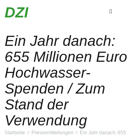
Zum
DZI
Inhalt
springen
Ein Jahr danach:
655 Millionen Euro
Hochwasser-
Spenden / Zum
Stand der
Verwendung
Startseite
Pressemitteilungen
Ein Jahr danach: 655