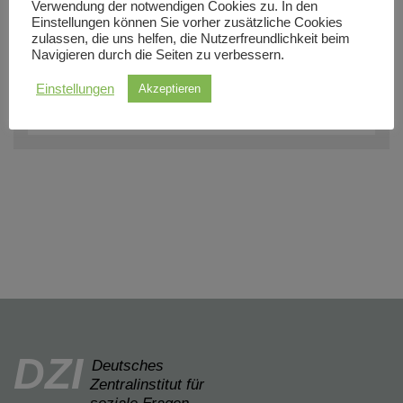
Verwendung der notwendigen Cookies zu. In den
Seit 2019 ist die bekannte Theologin Dr. Margot
Einstellungen können Sie vorher zusätzliche Cookies
Käßmann Botschafterin des internationalen
zulassen, die uns helfen, die Nutzerfreundlichkeit beim
Navigieren durch die Seiten zu verbessern.
Kinderhilfswerks terre des hommes. Dabei setzt
sie sich für Menschen- und Kinderrechte ein …
Einstellungen
Akzeptieren
DZI
Deutsches
Zentralinstitut für