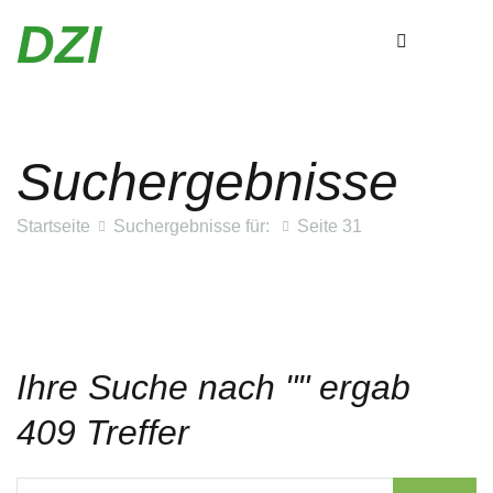
DZI
Suchergebnisse
Zum
Inhalt
Startseite
Suchergebnisse für:
Seite 31
springen
Ihre Suche nach "" ergab
409 Treffer